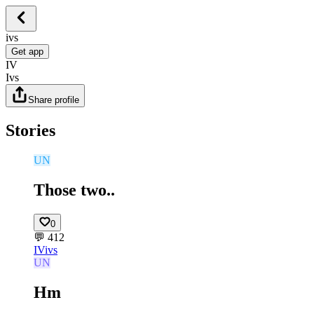
ivs
Get app
IV
Ivs
Share profile
Stories
UN
Those two..
0
💬
412
IV
ivs
UN
Hm