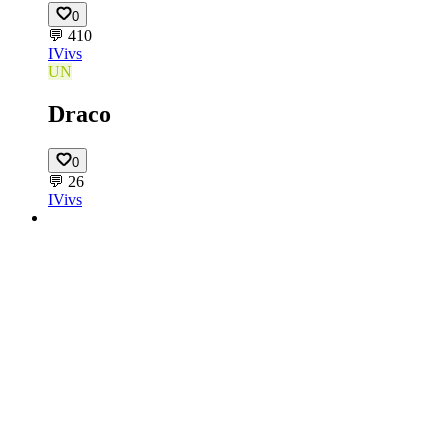
0
💬
410
IV
ivs
UN
Draco
0
💬
26
IV
ivs