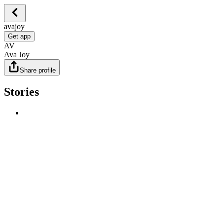
avajoy
Get app
AV
Ava Joy
Share profile
Stories