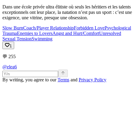
Dans une école privée ultra élitiste où seuls les héritiers et les talents
exceptionnels ont leur place, la natation n’est pas un sport : c’est une
exigence, une vitrine, presque une obsession.
Slow Burn
Coach/Player Relationship
Forbidden Love
Psychological
Trauma
Enemies to Lovers
Angst and Hurt/Comfort
Unresolved
Sexual Tension
Swimming
1
💬
255
@elea6
By writing, you agree to our
Terms
and
Privacy Policy