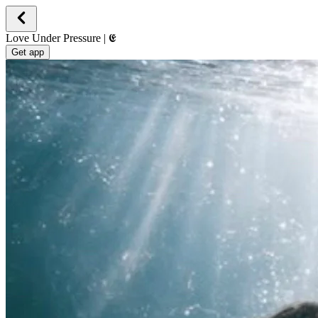
Love Under Pressure | 𝕰
Get app