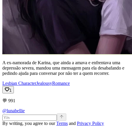
A ex-namorada de Karina, que ainda a amava e enfrentava uma
depressão severa, mandou uma mensagem para ela desabafando e
pedindo ajuda para conversar por não ter a quem recorrer.
Lesbian Character
Jealousy
Romance
1
💬
991
@lunabellie
By writing, you agree to our
Terms
and
Privacy Policy